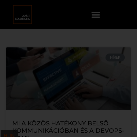
HÍREK
MI A KÖZÖS HATÉKONY BELSŐ
KOMMUNIKÁCIÓBAN ÉS A DEVOPS-
HUN