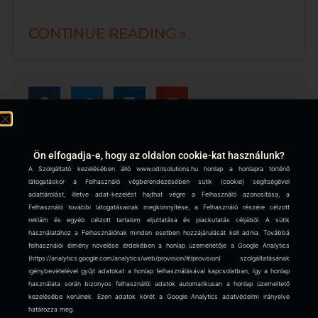
CONTINUE READING »
Ön elfogadja-e, hogy az oldalon cookie-kat használunk?
CIKKEK:
A Szolgáltató kezelésében álló www.oditsolutions.hu honlap a honlapra történő
látogatáskor a Felhasználó végberendezésében sütik (cookie) segítségével
Manipulated Data – A Hidden Threat
adattárolást, illetve adat-kezelést hajthat végre a Felhasználó azonosítása, a
Behind AI-Based Business Decisions
Felhasználó további látogatásainak megkönnyítése, a Felhasználó részére célzott
reklám és egyéb célzott tartalom eljuttatása és piackutatás céljából. A sütik
Continue reading »
használatához a Felhasználónak minden esetben hozzájárulását kell adnia. Továbbá
felhasználói élmény növelése érdekében a honlap üzemeltetője a Google Analytics
(https://analytics.google.com/analytics/web/provision/#/provision) szolgáltatásának
How Can We Reduce Potential
igénybevételével gyűjt adatokat a honlap felhasználásával kapcsolatban, így a honlap
Security Risks?
használata során bizonyos felhasználói adatok automatikusan a honlap üzemeltető
kezelésébe kerülnek. Ezen adatok körét a Google Analytics adatvédelmi irányelve
határozza meg.
Continue reading »