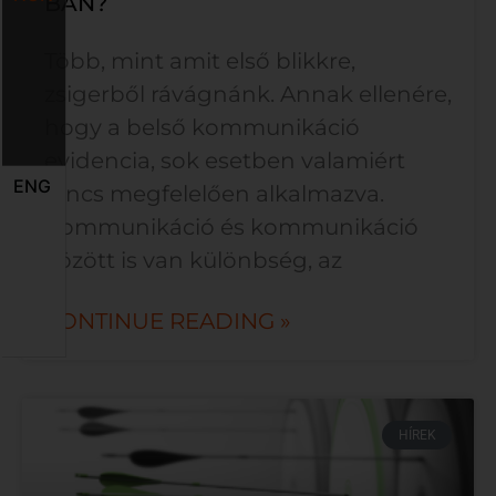
BAN?
Több, mint amit első blikkre,
zsigerből rávágnánk. Annak ellenére,
hogy a belső kommunikáció
evidencia, sok esetben valamiért
ENG
nincs megfelelően alkalmazva.
Kommunikáció és kommunikáció
között is van különbség, az
CONTINUE READING »
HÍREK