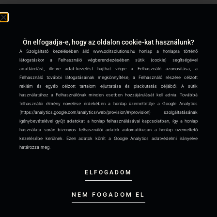
CONTACT US:
Ön elfogadja-e, hogy az oldalon cookie-kat használunk?
A Szolgáltató kezelésében álló www.oditsolutions.hu honlap a honlapra történő
OD & IT SOLUTIONS KFT.
látogatáskor a Felhasználó végberendezésében sütik (cookie) segítségével
adattárolást, illetve adat-kezelést hajthat végre a Felhasználó azonosítása, a
8220 Balatonalmádi, Álmos u. 1.
Felhasználó további látogatásainak megkönnyítése, a Felhasználó részére célzott
reklám és egyéb célzott tartalom eljuttatása és piackutatás céljából. A sütik
használatához a Felhasználónak minden esetben hozzájárulását kell adnia. Továbbá
VAT NUMBER
felhasználói élmény növelése érdekében a honlap üzemeltetője a Google Analytics
(https://analytics.google.com/analytics/web/provision/#/provision) szolgáltatásának
13321828-2-19
igénybevételével gyűjt adatokat a honlap felhasználásával kapcsolatban, így a honlap
or
használata során bizonyos felhasználói adatok automatikusan a honlap üzemeltető
H-13321828
kezelésébe kerülnek. Ezen adatok körét a Google Analytics adatvédelmi irányelve
határozza meg.
COMPANY REGISTRATION NUMBER
ELFOGADOM
19 09 514683
NEM FOGADOM EL