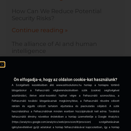
How Can We Reduce Potential
Security Risks?
Continue reading »
The alliance of AI and human
intelligence
Continue reading »
Nárcisztikus vezetők negatív hatása
Ön elfogadja-e, hogy az oldalon cookie-kat használunk?
a digitális átalakulásra vagy annak
A Szolgáltató kezelésében álló www.oditsolutions.hu honlap a honlapra történő
folyamataira és az IT biztonságra
látogatáskor a Felhasználó végberendezésében sütik (cookie) segítségével
adattárolást, illetve adat-kezelést hajthat végre a Felhasználó azonosítása, a
Felhasználó további látogatásainak megkönnyítése, a Felhasználó részére célzott
Continue reading »
reklám és egyéb célzott tartalom eljuttatása és piackutatás céljából. A sütik
használatához a Felhasználónak minden esetben hozzájárulását kell adnia. Továbbá
Mi a közös hatékony belső
felhasználói élmény növelése érdekében a honlap üzemeltetője a Google Analytics
kommunikációban és a DevOps-
(https://analytics.google.com/analytics/web/provision/#/provision) szolgáltatásának
igénybevételével gyűjt adatokat a honlap felhasználásával kapcsolatban, így a honlap
ban?