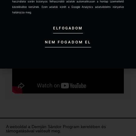
használata során bizonyos felhasználói adatok automatikusan a honlap üzemeltető
kezelésébe kerülnek. Ezen adatok körét a Google Analytics adatvédelmi irányelve
Continue reading »
határozza meg.
ELFOGADOM
NEM FOGADOM EL
A weboldal a Demján Sándor Program keretében és
támogatásával valósult meg.