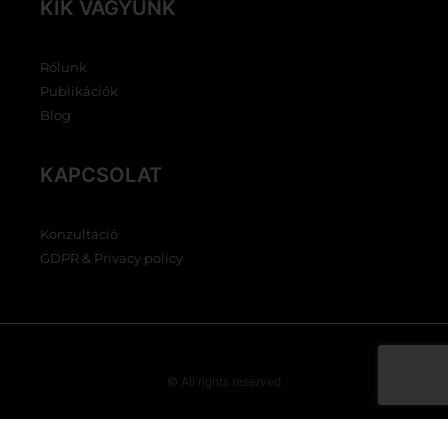
KIK VAGYUNK
Rólunk
Publikációk
Blog
KAPCSOLAT
Konzultáció
GDPR & Privacy policy
© All rights reserved