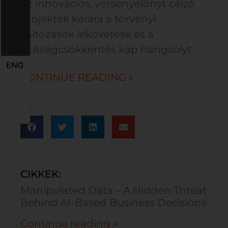
Az innovációs, versenyelőnyt célzó
projektek kárára a törvényi
változások lekövetése és a
költségcsökkentés kap hangsúlyt.
ENG
CONTINUE READING »
CIKKEK:
Manipulated Data – A Hidden Threat
Behind AI-Based Business Decisions
Continue reading »