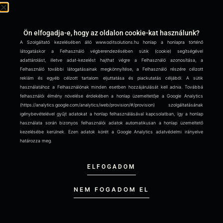
datasets for product and service
development, is often said to mark
Ön elfogadja-e, hogy az oldalon cookie-kat használunk?
the beginning of a new
A Szolgáltató kezelésében álló www.oditsolutions.hu honlap a honlapra történő
látogatáskor a Felhasználó végberendezésében sütik (cookie) segítségével
adattárolást, illetve adat-kezelést hajthat végre a Felhasználó azonosítása, a
CONTINUE READING »
Felhasználó további látogatásainak megkönnyítése, a Felhasználó részére célzott
reklám és egyéb célzott tartalom eljuttatása és piackutatás céljából. A sütik
használatához a Felhasználónak minden esetben hozzájárulását kell adnia. Továbbá
felhasználói élmény növelése érdekében a honlap üzemeltetője a Google Analytics
1
2
(https://analytics.google.com/analytics/web/provision/#/provision) szolgáltatásának
igénybevételével gyűjt adatokat a honlap felhasználásával kapcsolatban, így a honlap
használata során bizonyos felhasználói adatok automatikusan a honlap üzemeltető
kezelésébe kerülnek. Ezen adatok körét a Google Analytics adatvédelmi irányelve
határozza meg.
ELFOGADOM
CIKKEK:
NEM FOGADOM EL
Manipulated Data – A Hidden Threat
Behind AI-Based Business Decisions