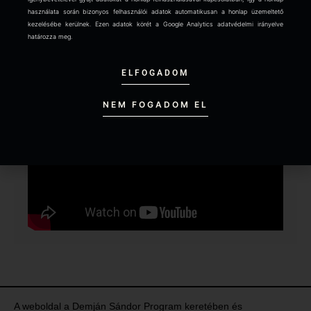
ban?
használata során bizonyos felhasználói adatok automatikusan a honlap üzemeltető
kezelésébe kerülnek. Ezen adatok körét a Google Analytics adatvédelmi irányelve
határozza meg.
Continue reading »
ELFOGADOM
NEM FOGADOM EL
A weboldal a Demján Sándor Program keretében és