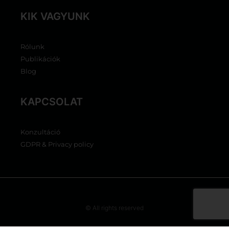
KIK VAGYUNK
Rólunk
Publikációk
Blog
KAPCSOLAT
Konzultáció
GDPR & Privacy policy
© All rights reserved