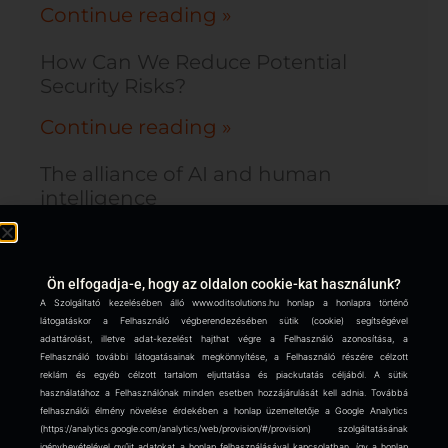
Continue reading »
How Can We Reduce Potential
Security Risks?
Continue reading »
The alliance of AI and human
intelligence
Continue reading »
Nárcisztikus vezetők negatív hatása
Ön elfogadja-e, hogy az oldalon cookie-kat használunk?
A Szolgáltató kezelésében álló www.oditsolutions.hu honlap a honlapra történő
a digitális átalakulásra vagy annak
látogatáskor a Felhasználó végberendezésében sütik (cookie) segítségével
folyamataira és az IT biztonságra
adattárolást, illetve adat-kezelést hajthat végre a Felhasználó azonosítása, a
Felhasználó további látogatásainak megkönnyítése, a Felhasználó részére célzott
Continue reading »
reklám és egyéb célzott tartalom eljuttatása és piackutatás céljából. A sütik
használatához a Felhasználónak minden esetben hozzájárulását kell adnia. Továbbá
felhasználói élmény növelése érdekében a honlap üzemeltetője a Google Analytics
Mi a közös hatékony belső
(https://analytics.google.com/analytics/web/provision/#/provision) szolgáltatásának
kommunikációban és a DevOps-
igénybevételével gyűjt adatokat a honlap felhasználásával kapcsolatban, így a honlap