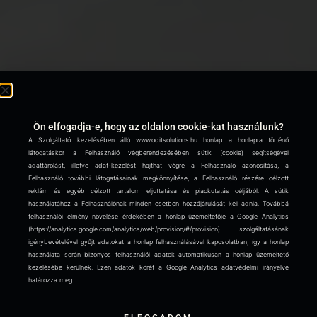
Ön elfogadja-e, hogy az oldalon cookie-kat használunk?
A Szolgáltató kezelésében álló www.oditsolutions.hu honlap a honlapra történő
látogatáskor a Felhasználó végberendezésében sütik (cookie) segítségével
adattárolást, illetve adat-kezelést hajthat végre a Felhasználó azonosítása, a
Felhasználó további látogatásainak megkönnyítése, a Felhasználó részére célzott
reklám és egyéb célzott tartalom eljuttatása és piackutatás céljából. A sütik
használatához a Felhasználónak minden esetben hozzájárulását kell adnia. Továbbá
felhasználói élmény növelése érdekében a honlap üzemeltetője a Google Analytics
(https://analytics.google.com/analytics/web/provision/#/provision) szolgáltatásának
igénybevételével gyűjt adatokat a honlap felhasználásával kapcsolatban, így a honlap
használata során bizonyos felhasználói adatok automatikusan a honlap üzemeltető
kezelésébe kerülnek. Ezen adatok körét a Google Analytics adatvédelmi irányelve
határozza meg.