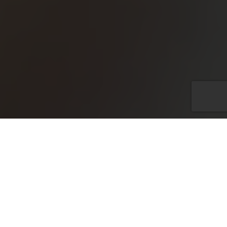
Átvállaljuk az információbiztonsági
felelős (Information Security
Officer) feladatait.
Ennek keretében
elvégezzük a szervezet informatikai
rendszereinek osztályozását és
besorolását, valamint elkészítjük a