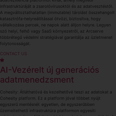
adatreziliencia platformot kínál, amely megvédi
infrastruktúráját a zsarolóvírusoktól és az adatvesztéstől.
A megváltoztathatatlan (immutable) tárolást összehangolt
katasztrófa-helyreállítással ötvözi, biztosítva, hogy
vállalkozása percek, ne napok alatt álljon helyre. Legyen
szó helyi, felhő vagy SaaS környezetről, az Arcserve
többrétegű védelmi stratégiával garantálja az üzletmenet
folytonosságát.
CONTACT US
AI-Vezérelt új generációs
adatmenedzsment
Cohesity: Átláthatóvá és kezelhetővé teszi az adatokat a
Cohesity platform. Ez a platform jóval többet nyújt
egyszerű mentésnél: egyetlen, de egyszerűbben
üzemeltethető infrastruktúra platformon egyesíti