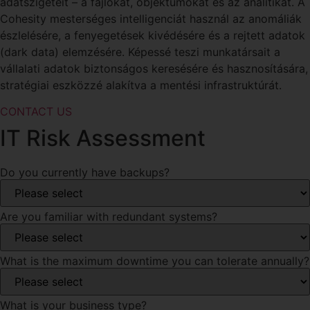
adatszigeteit – a fájlokat, objektumokat és az analitikát. A
Cohesity mesterséges intelligenciát használ az anomáliák
észlelésére, a fenyegetések kivédésére és a rejtett adatok
(dark data) elemzésére. Képessé teszi munkatársait a
vállalati adatok biztonságos keresésére és hasznosítására,
stratégiai eszközzé alakítva a mentési infrastruktúrát.
CONTACT US
IT Risk Assessment
Do you currently have backups?
Are you familiar with redundant systems?
What is the maximum downtime you can tolerate annually?
What is your business type?