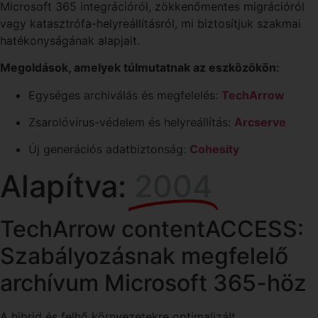
Microsoft 365 integrációról, zökkenőmentes migrációról
vagy katasztrófa-helyreállításról, mi biztosítjuk szakmai
hatékonyságának alapjait.
Megoldások, amelyek túlmutatnak az eszközökön:
Egységes archiválás és megfelelés:
TechArrow
Zsarolóvírus-védelem és helyreállítás:
Arcserve
Új generációs adatbiztonság:
Cohesity
Alapítva:
2004
TechArrow contentACCESS:
Szabályozásnak megfelelő
archívum Microsoft 365-höz
A hibrid és felhő környezetekre optimalizált