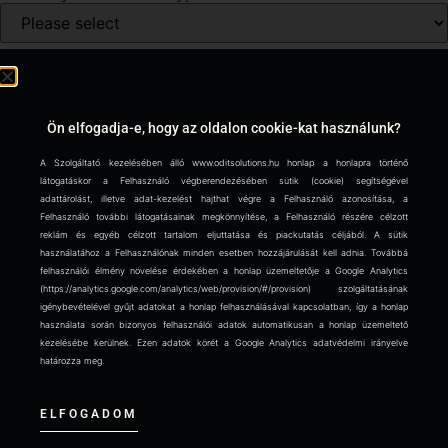
What is your annual revenue? (EUR)
How many employees do you have?
Ön elfogadja-e, hogy az oldalon cookie-kat használunk?
A Szolgáltató kezelésében álló www.oditsolutions.hu honlap a honlapra történő
látogatáskor a Felhasználó végberendezésében sütik (cookie) segítségével
What percentage of your cash flow is spent on IT (OPEX)?
adattárolást, illetve adat-kezelést hajthat végre a Felhasználó azonosítása, a
Felhasználó további látogatásainak megkönnyítése, a Felhasználó részére célzott
reklám és egyéb célzott tartalom eljuttatása és piackutatás céljából. A sütik
How much do you plan to invest in IT this year (CAPEX,
használatához a Felhasználónak minden esetben hozzájárulását kell adnia. Továbbá
EUR)?
felhasználói élmény növelése érdekében a honlap üzemeltetője a Google Analytics
(https://analytics.google.com/analytics/web/provision/#/provision) szolgáltatásának
igénybevételével gyűjt adatokat a honlap felhasználásával kapcsolatban, így a honlap
Have you experienced an IT problem that resulted in
használata során bizonyos felhasználói adatok automatikusan a honlap üzemeltető
downtime or data loss?
kezelésébe kerülnek. Ezen adatok körét a Google Analytics adatvédelmi irányelve
határozza meg.
Evaluate
ELFOGADOM