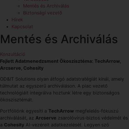
Mentés és Archiválás
Biztonsági vezető
Hírek
Kapcsolat
Mentés és Archiválás
Konzultáció
Fejlett Adatmenedzsment Ökoszisztéma: TechArrow,
Arcserve, Cohesity
OD&IT Solutions olyan átfogó adatstratégiát kínál, amely
túlmutat az egyszerű archiváláson. A piac vezető
technológiáit integrálva hoztunk létre egy biztonságos
ökoszisztémát.
Portfóliónk egyesíti a
TechArrow
megfelelés-fókuszú
archiválását, az
Arcserve
zsarolóvírus-biztos védelmét és
a
Cohesity
AI-vezérelt adatkezelését. Legyen szó