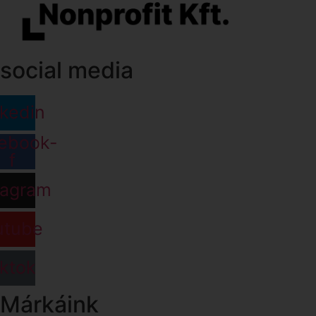
social media
nkedin
ebook-
f
tagram
utube
iktok
Márkáink