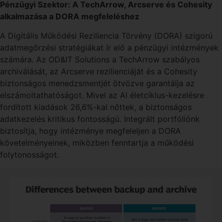
Pénzügyi Szektor: A TechArrow, Arcserve és Cohesity
alkalmazása a DORA megfeleléshez
A Digitális Működési Reziliencia Törvény (DORA) szigorú
adatmegőrzési stratégiákat ír elő a pénzügyi intézmények
számára. Az OD&IT Solutions a TechArrow szabályos
archiválását, az Arcserve rezilienciáját és a Cohesity
biztonságos menedzsmentjét ötvözve garantálja az
elszámoltathatóságot. Mivel az AI életciklus-kezelésre
fordított kiadások 26,6%-kal nőttek, a biztonságos
adatkezelés kritikus fontosságú. Integrált portfóliónk
biztosítja, hogy intézménye megfeleljen a DORA
követelményeinek, miközben fenntartja a működési
folytonosságot.